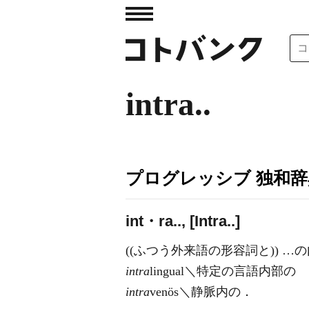
intra..
プログレッシブ 独和辞
int・ra.., [
I
ntra..]
((ふつう外来語の形容詞と)) …
intra
lingual＼特定の言語内部の
intra
venös＼静脈内の．