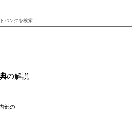
典
の解説
の内部の