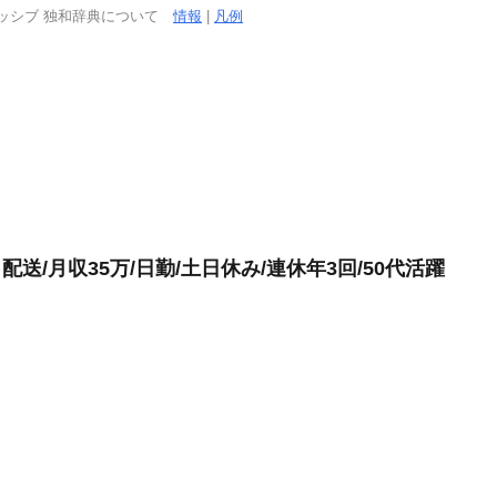
ッシブ 独和辞典について
情報
|
凡例
送/月収35万/日勤/土日休み/連休年3回/50代活躍