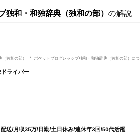
ブ独和・和独辞典（独和の部）
の解説
典（独和の部）
ポケットプログレッシブ独和・和独辞典（独和の部）に
送ドライバー
送/月収35万/日勤/土日休み/連休年3回/50代活躍