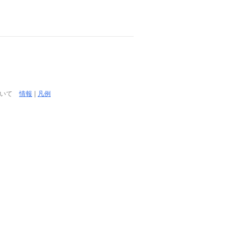
ついて
情報
|
凡例