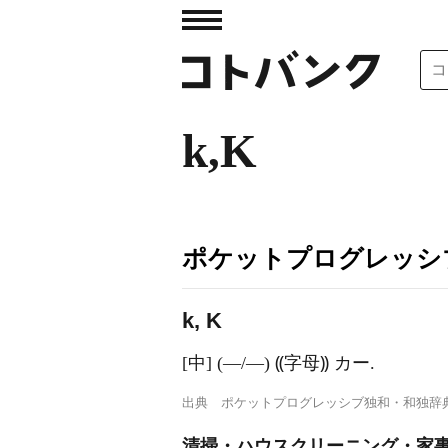
k,K
ポケットプログレッシ
k, K
[中] (―/―) ⸨字母⸩ カー.
出典
ポケットプログレッシブ独和・和独辞
清掃・ハウスクリーニング・家事