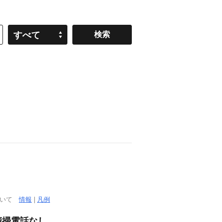
すべて
ついて
情報
|
凡例
清掃電話なし