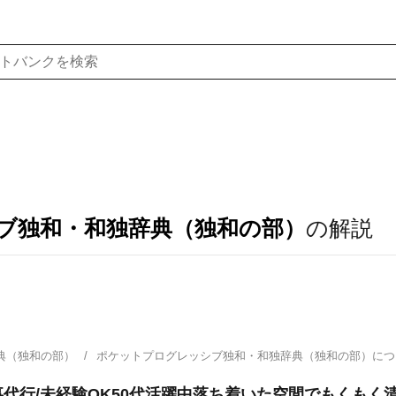
ブ独和・和独辞典（独和の部）
の解説
典（独和の部）
ポケットプログレッシブ独和・和独辞典（独和の部）に
代行/未経験OK50代活躍中落ち着いた空間でもくもく