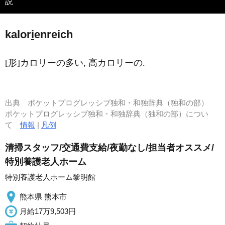
説
kalor
i
enreich
[形]カロリーの多い, 高カロリーの.
出典
ポケットプログレッシブ独和・和独辞典（独和の部）
ポケットプログレッシブ独和・和独辞典（独和の部）につい
て
情報
|
凡例
清掃スタッフ/交通費支給/夜勤なし/担当者オススメ/
特別養護老人ホーム
特別養護老人ホーム黎明館
熊本県 熊本市
月給17万9,503円