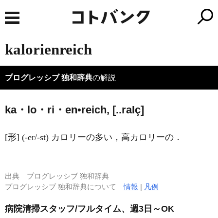
kalorienreich
プログレッシブ 独和辞典
の解説
ka・lo・ri・en•reich, [..ra
I
ç]
[形] (-er/-st) カロリーの多い，高カロリーの．
出典
プログレッシブ 独和辞典
プログレッシブ 独和辞典について
情報
|
凡例
病院清掃スタッフ/フルタイム、週3日～OK