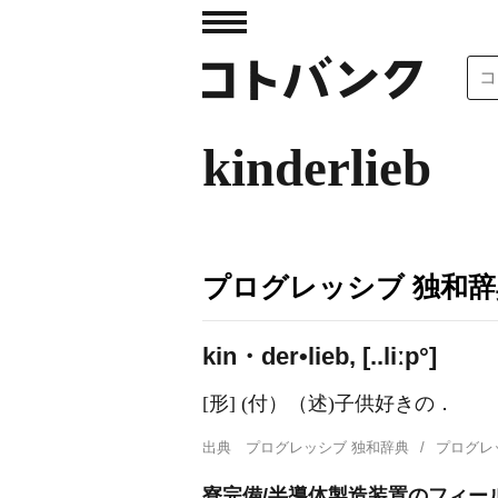
kinderlieb
プログレッシブ 独和辞
kin・der•lieb, [..liːp°]
[形] (付）（述)子供好きの．
出典
プログレッシブ 独和辞典
プログレ
寮完備/半導体製造装置のフィール