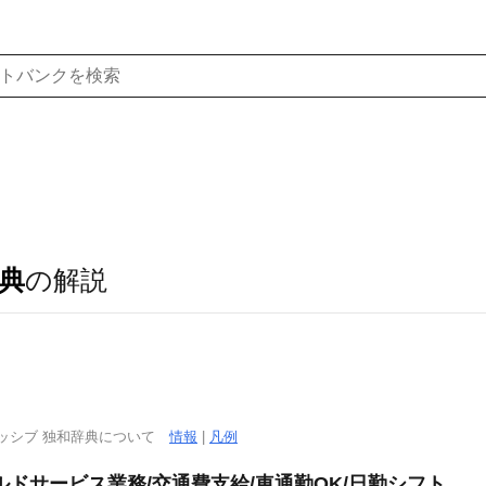
典
の解説
ッシブ 独和辞典について
情報
|
凡例
ドサービス業務/交通費支給/車通勤OK/日勤シフト