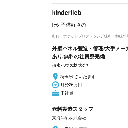
k
i
nderlieb
[形]子供好きの.
出典
ポケットプログレッシブ独和・和独辞
外壁パネル製造・管理/大手メー
あり/無料の社員寮完備
積水ハウス株式会社
埼玉県 さいたま市
月給26万円～
正社員
飲料製造スタッフ
東海牛乳株式会社