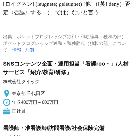
[
ロ
イグネン] (leugnete; geleugnet) [他]（[英] deny）否
定〈否認〉する, （…では）ないと言う.
出典
ポケットプログレッシブ独和・和独辞典（独和の部）
ポケットプログレッシブ独和・和独辞典（独和の部）につい
て
情報
|
凡例
SNSコンテンツ企画・運用担当「看護roo・」/人材
サービス「紹介/教育/研修」
株式会社クイック
東京都 千代田区
年収400万円～600万円
正社員
看護師・准看護師/訪問看護/社会保険完備