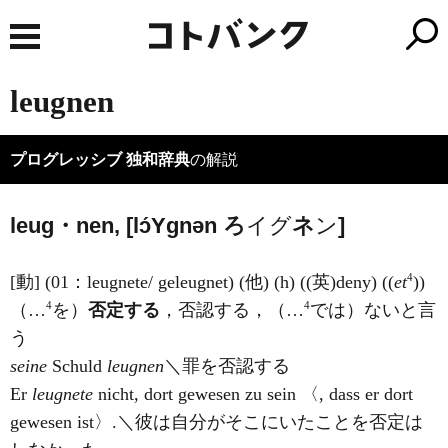
leugnen
プログレッシブ 独和辞典
の解説
leug・nen, [lɔ́
Y
ɡnən
ろ
イグ
ネ
ン
]
4
[動] (01：leugnete/ geleugnet) (他) (h) ((英)
deny
) ((
et
))
4
4
（…
を）
否定する
，否認する，（…
では）ないと言
う
seine
Schuld
leugnen
＼罪を否認する
Er
leugnete
nicht, dort gewesen zu sein 〈, dass er dort
gewesen ist〉.＼彼は自分がそこにいたことを否定は