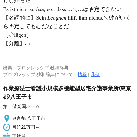
しなかった
Es ist nicht zu
leugnen
, dass ...＼…は否定できない
【名詞的に】Sein
Leugnen
hilft ihm nichts.＼彼がいく
ら否定してもむだなことだ．
［◇lügen］
【分離】ab|-
出典
プログレッシブ 独和辞典
プログレッシブ 独和辞典について
情報
|
凡例
作業療法士看護小規模多機能型居宅介護事業所/東京
都/八王子市
第二偕楽園ホーム
東京都 八王子市
月給21万円～
正社員