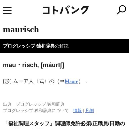
maurisch
プログレッシブ 独和辞典
の解説
mau・risch, [máυr
I
ʃ]
[形] ムーア人〈式〉の（⇒
Maure
）．
出典
プログレッシブ 独和辞典
プログレッシブ 独和辞典について
情報
|
凡例
「福祉調理スタッフ」調理師免許必須/正職員/日勤の