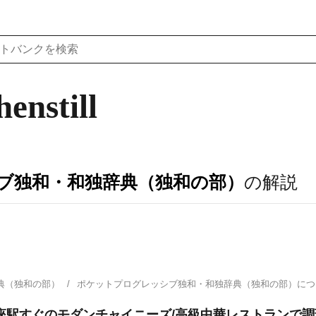
enstill
ブ独和・和独辞典（独和の部）
の解説
典（独和の部）
ポケットプログレッシブ独和・和独辞典（独和の部）に
駅すぐのモダンチャイニーズ/高級中華レストランで調理補