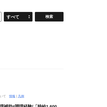
すべて
ついて
情報
|
凡例
助#調理経験/「時給1,600