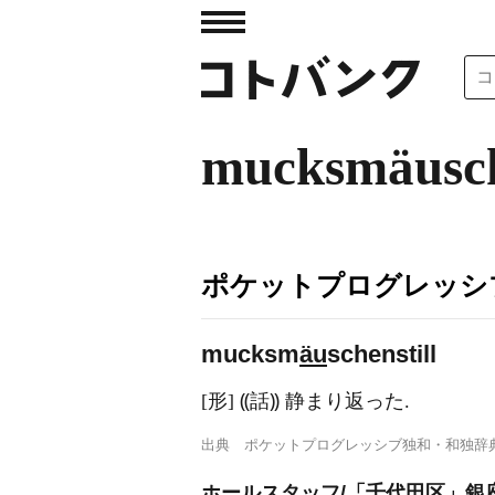
mucksmäusch
ポケットプログレッシ
m
u
cksm
äu
schenst
i
ll
[形] ⸨話⸩ 静まり返った.
出典
ポケットプログレッシブ独和・和独辞
ホールスタッフ/「千代田区」銀座