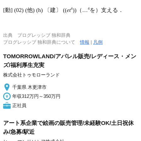
4
4
[動] (02) (他) (h) 〔建〕 ((
et
))（…
を）支える．
出典
プログレッシブ 独和辞典
プログレッシブ 独和辞典について
情報
|
凡例
TOMORROWLAND/アパレル販売/レディース・メン
ズ/福利厚生充実
株式会社トゥモローランド
千葉県 木更津市
年収312万円～350万円
正社員
アート系企業で絵画の販売管理/未経験OK/土日祝休
み/急募/駅近