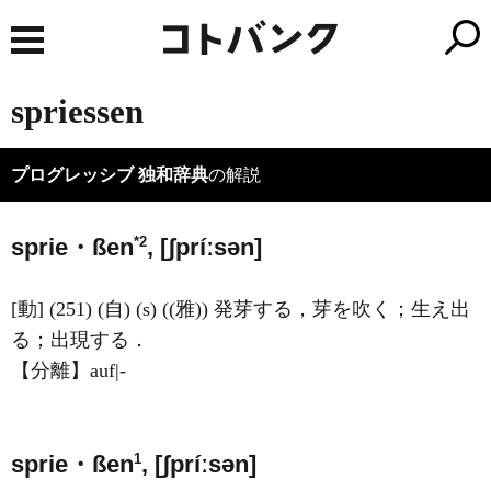
spriessen
プログレッシブ 独和辞典
の解説
*2
sprie・ßen
, [ʃpríːsən]
[動] (251) (自) (s) ((雅)) 発芽する，芽を吹く；生え出
る；出現する．
【分離】auf|-
1
sprie・ßen
, [ʃpríːsən]