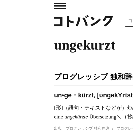
ungekurzt
プログレッシブ 独和辞
un•ge・kürzt, [ύnɡək
Y
rtst
[形]（語句・テキストなどが）
eine
ungekürzte
Übersetzung
出典
プログレッシブ 独和辞典
プログレ