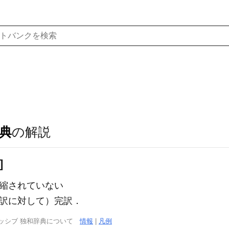
典
の解説
]
短縮されていない
＼（抄訳に対して）完訳．
ッシブ 独和辞典について
情報
|
凡例