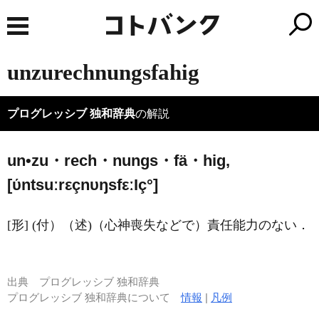
unzurechnungsfahig
プログレッシブ 独和辞典
の解説
un•zu・rech・nungs・fä・hig,
[ύntsuːrεçnυŋsfεː
I
ç°]
[形] (付）（述)（心神喪失などで）責任能力のない．
出典
プログレッシブ 独和辞典
プログレッシブ 独和辞典について
情報
|
凡例