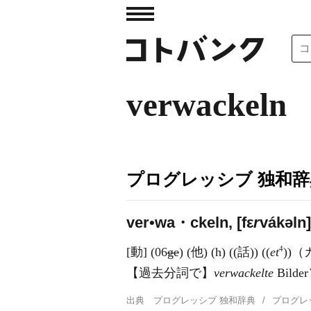
verwackeln
プログレッシブ 独和辞
ver•wa・ckeln, [fε
r
vákəln]
4
[動] (06
ge
) (他) (h) ((話)) ((
et
))
【過去分詞で】
verwackelte
Bil
出典
プログレッシブ 独和辞典
プログレ