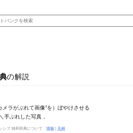
典
の解説
4
（カメラがぶれて画像
を）ぼやけさせる
der＼手ぶれした写真．
ッシブ 独和辞典について
情報
|
凡例