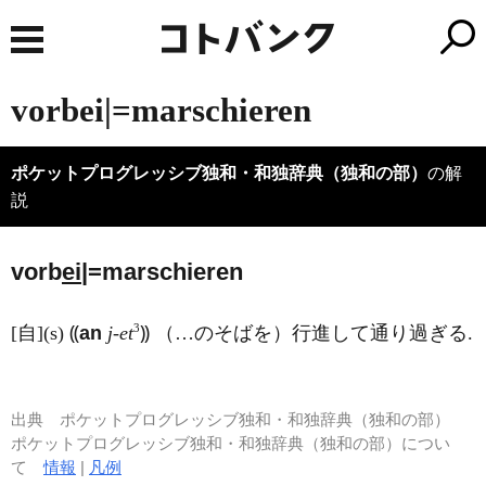
vorbei|=marschieren
ポケットプログレッシブ独和・和独辞典（独和の部）
の解
説
vorb
ei
|=marschieren
3
[自](s) ⸨
an
j-et
⸩ （…のそばを）行進して通り過ぎる.
出典
ポケットプログレッシブ独和・和独辞典（独和の部）
ポケットプログレッシブ独和・和独辞典（独和の部）につい
て
情報
|
凡例