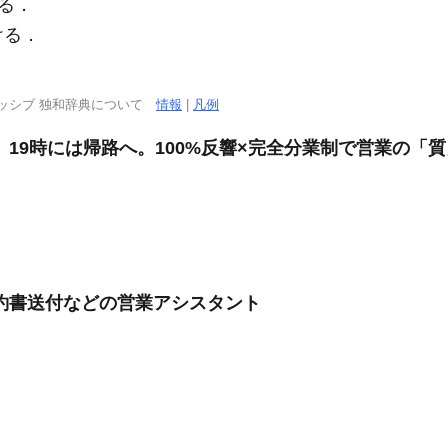
る．
ける．
．
ッシブ 独和辞典について
情報
|
凡例
、19時には帰路へ。100%反響×完全分業制で営業の「
契約書送付などの営業アシスタント