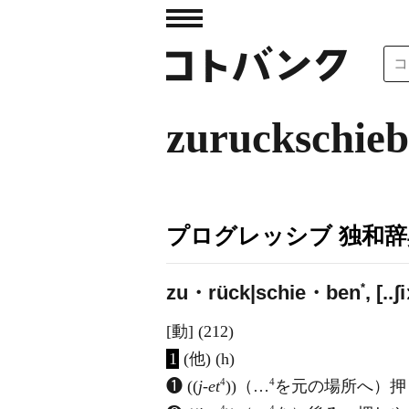
zuruckschie
プログレッシブ 独和辞
*
zu・rück|schie・ben
, [..
[動] (212)
1
(他) (h)
4
4
❶ ((
j-et
))（…
を元の場所へ）押