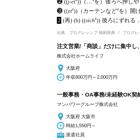
4
4
❷ ((
j-et
))（…
を）後ろへ押しや
4
4
❸ ((
et
))（カーテンなど
を）開
4
2
(再) (h) ((
sich
)) 後ろにずれる
出典
プログレッシブ 独和辞典
プログレ
注文営業/「商談」だけに集中し
株式会社ホームライフ
大阪府
年収800万円～2,000万円
一般事務・OA事務/未経験OK
マンパワーグループ株式会社
大阪府 大阪市
時給1,550円～
派遣社員