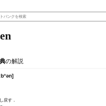
ben
典
の解説
ʃiːb°ən]
し戻す．