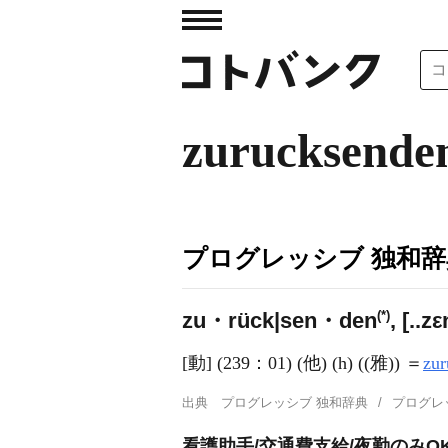
zurucksende
プログレッシブ 独和辞
(*)
zu・rück|sen・den
, [..z
[動] (239：01) (他) (h) ((雅)) ＝
zur
出典
プログレッシブ 独和辞典
プログレ
看護助手/交通費支給/夜勤のみO