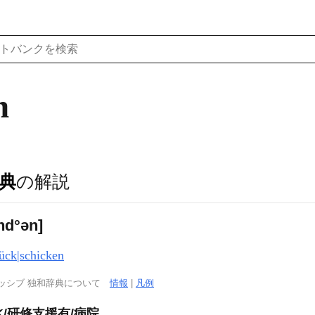
n
典
の解説
εnd°ən]
ück|schicken
ッシブ 独和辞典について
情報
|
凡例
K/研修支援有/病院