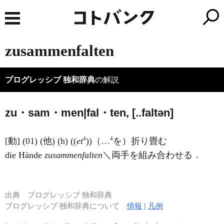
zusammenfalten
プログレッシブ 独和辞典
の解説
zu・sam・men|fal・ten, [..faltən]
4
4
[動] (01) (他) (h) ((
et
))（…
を）折り畳む
die Hände
zusammenfalten
＼両手を組み合わせる．
出典
プログレッシブ 独和辞典
プログレッシブ 独和辞典について
情報
|
凡例