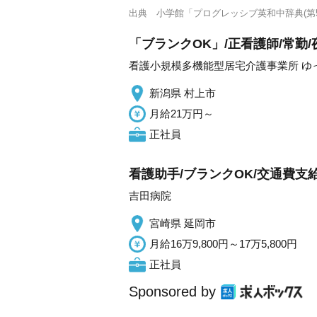
出典
小学館「プログレッシブ英和中辞典(第5
「ブランクOK」/正看護師/常勤
看護小規模多機能型居宅介護事業所 ゆ
新潟県 村上市
月給21万円～
正社員
看護助手/ブランクOK/交通費支
吉田病院
宮崎県 延岡市
月給16万9,800円～17万5,800円
正社員
Sponsored by