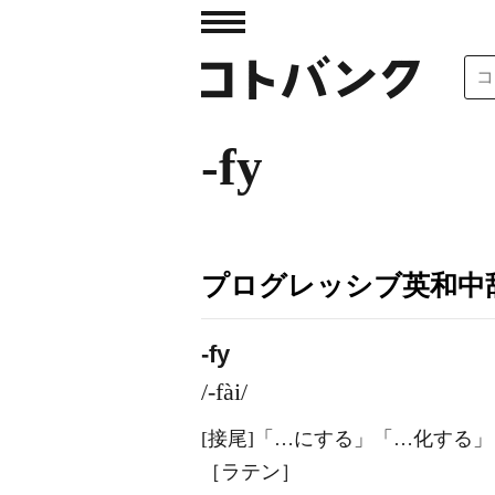
-fy
プログレッシブ英和中辞
-fy
/-fài/
[接尾]
「…にする」「…化する」
［ラテン］