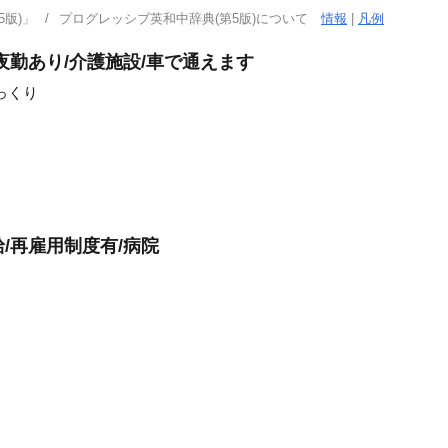
版)」
プログレッシブ英和中辞典(第5版)について
情報
|
凡例
/夜勤あり/介護施設/車で通えます
っくり
給/再雇用制度有/病院