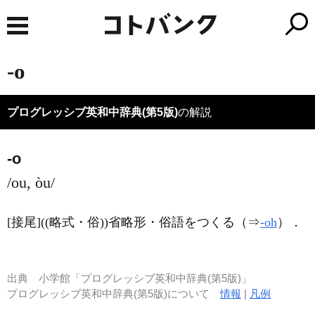
-o
プログレッシブ英和中辞典(第5版)
の解説
-o
/ou, òu/
[接尾]
((略式・俗))省略形・俗語をつくる（⇒
-oh
）
．
出典
小学館「プログレッシブ英和中辞典(第5版)」
プログレッシブ英和中辞典(第5版)について
情報
|
凡例