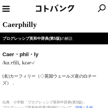
Caerphilly
プログレッシブ英和中辞典(第5版)
の解説
Caer・phil・ly
/kɑː
r
fíli, kεə
r
-/
[名]
カーフィリー（◇英国ウェールズ産の白チー
ズ）
．
出典
小学館「プログレッシブ英和中辞典(第5版)」
プログレッシブ英和中辞典(第5版)について
情報
|
凡例