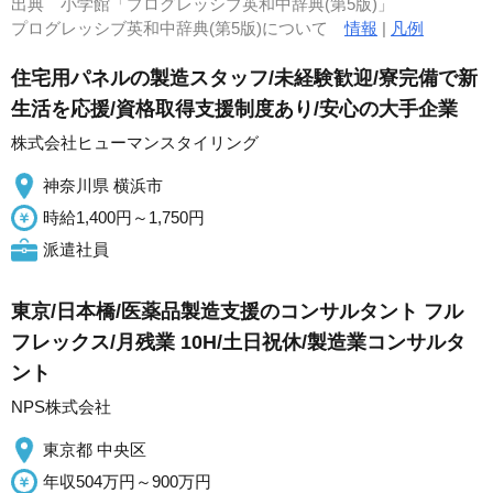
出典
小学館「プログレッシブ英和中辞典(第5版)」
プログレッシブ英和中辞典(第5版)について
情報
|
凡例
住宅用パネルの製造スタッフ/未経験歓迎/寮完備で新
生活を応援/資格取得支援制度あり/安心の大手企業
株式会社ヒューマンスタイリング
神奈川県 横浜市
時給1,400円～1,750円
派遣社員
東京/日本橋/医薬品製造支援のコンサルタント フル
フレックス/月残業 10H/土日祝休/製造業コンサルタ
ント
NPS株式会社
東京都 中央区
年収504万円～900万円