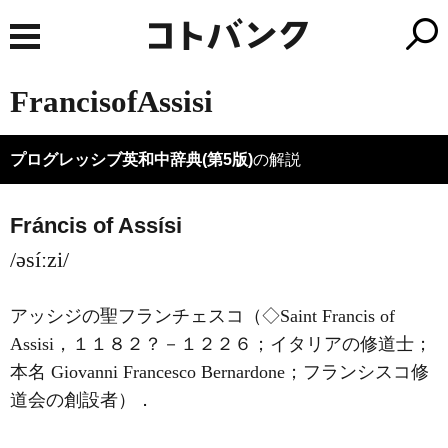
FrancisofAssisi
プログレッシブ英和中辞典(第5版)
の解説
Fráncis of Assísi
/əsíːzi/
アッシジの聖フランチェスコ（◇Saint
Francis of
Assisi
，１１８２？－１２２６；イタリアの修道士；
本名 Giovanni Francesco Bernardone；フランシスコ修
道会の創設者）
．