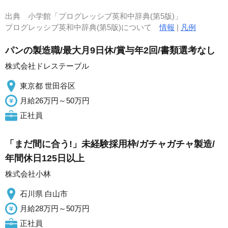
出典
小学館「プログレッシブ英和中辞典(第5版)」
プログレッシブ英和中辞典(第5版)について
情報
|
凡例
パンの製造職/最大月9日休/賞与年2回/書類選考なし
株式会社ドレステーブル
東京都 世田谷区
月給26万円～50万円
正社員
「まだ間に合う!」未経験採用枠/ガチャガチャ製造/
年間休日125日以上
株式会社小林
石川県 白山市
月給28万円～50万円
正社員