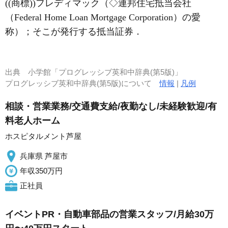
((商標))フレディマック（◇連邦住宅抵当会社
（Federal Home Loan Mortgage Corporation）の愛
称）；そこが発行する抵当証券
．
出典
小学館「プログレッシブ英和中辞典(第5版)」
プログレッシブ英和中辞典(第5版)について
情報
|
凡例
相談・営業業務/交通費支給/夜勤なし/未経験歓迎/有
料老人ホーム
ホスピタルメント芦屋
兵庫県 芦屋市
年収350万円
正社員
イベントPR・自動車部品の営業スタッフ/月給30万