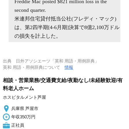
Freddie Mac posted $821 million loss in the
second quarter.
米連邦住宅貸付抵当公社(フレディ・マック)
は、第2四半期[4-6月期]決算で8億2,100万ドル
の損失を計上した。
出典
日外アソシエーツ「英和 用語・用例辞典」
英和 用語・用例辞典について
情報
相談・営業業務/交通費支給/夜勤なし/未経験歓迎/有
料老人ホーム
ホスピタルメント芦屋
兵庫県 芦屋市
年収350万円
正社員