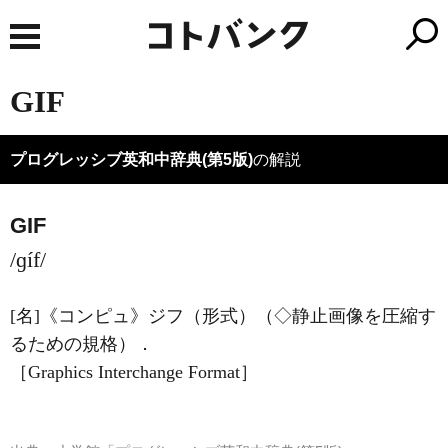
GIF
プログレッシブ英和中辞典(第5版)
の解説
GIF
/ɡíf/
[名]
《コンピュ》
ジフ（形式）（◇静止画像を圧縮す
るための規格）
．
［Graphics Interchange Format］