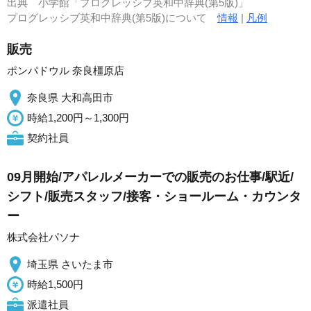
出典
小学館「プログレッシブ英和中辞典(第5版)」
プログレッシブ英和中辞典(第5版)について
情報
|
凡例
販売
ポンパドウル 奈良橿原店
奈良県 大和高田市
時給1,200円～1,300円
契約社員
09月開始/アパレルメーカーでの販売のお仕事/駅近/
シフト/販売スタッフ/接客・ショールーム・カウンタ
ー
株式会社パソナ
埼玉県 さいたま市
時給1,500円
派遣社員