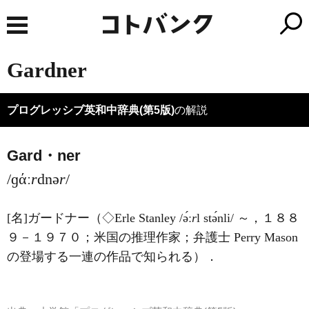
Gardner
プログレッシブ英和中辞典(第5版)
の解説
Gard・ner
/ɡάː
r
dnə
r
/
[名]
ガードナー（◇Erle Stanley
/ə́ː
r
l stə́nli/
～，１８８
９－１９７０；米国の推理作家；弁護士 Perry Mason
の登場する一連の作品で知られる）
．