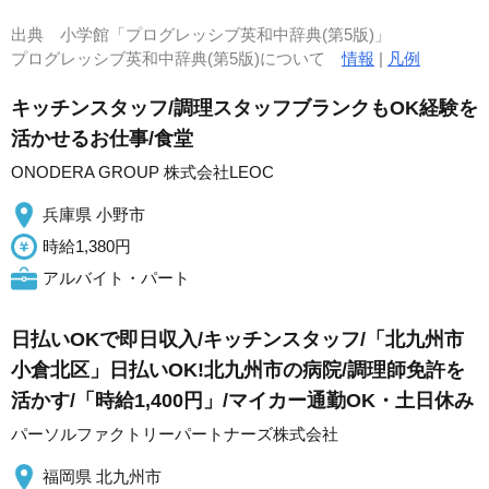
出典
小学館「プログレッシブ英和中辞典(第5版)」
プログレッシブ英和中辞典(第5版)について
情報
|
凡例
キッチンスタッフ/調理スタッフブランクもOK経験を
活かせるお仕事/食堂
ONODERA GROUP 株式会社LEOC
兵庫県 小野市
時給1,380円
アルバイト・パート
日払いOKで即日収入/キッチンスタッフ/「北九州市
小倉北区」日払いOK!北九州市の病院/調理師免許を
活かす/「時給1,400円」/マイカー通勤OK・土日休み
パーソルファクトリーパートナーズ株式会社
福岡県 北九州市