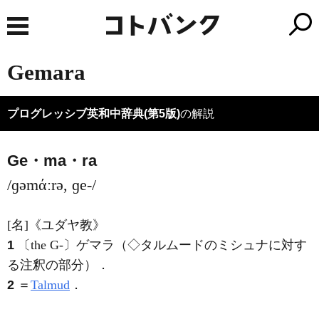
Gemara
プログレッシブ英和中辞典(第5版)
の解説
Ge・ma・ra
/ɡəmάːrə, ɡe-/
[名]
《ユダヤ教》
1
〔the G-〕ゲマラ（◇タルムードのミシュナに対す
る注釈の部分）
．
2
＝
Talmud
．