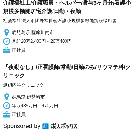
介護福祉士/介護職員・ヘルパー/賞与3ヶ月分/看護小
規模多機能居宅介護/日勤・夜勤
社会福祉法人市比野福祉会看護小規模多機能施設懐風舎
鹿児島県 薩摩川内市
月給20万2,400円～26万400円
正社員
「夜勤なし」/正看護師/常勤/日勤のみ/リウマチ科/ク
リニック
渡辺内科クリニック
群馬県 伊勢崎市
年収435万円～470万円
正社員
Sponsored by