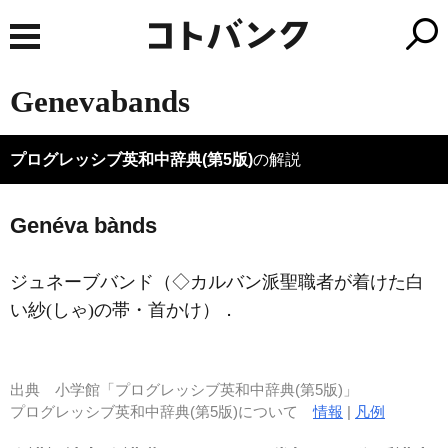
Genevabands
プログレッシブ英和中辞典(第5版)
の解説
Genéva bànds
ジュネーブバンド（◇カルバン派聖職者が着けた白
い紗
(しゃ)
の帯・首かけ）
．
出典
小学館「プログレッシブ英和中辞典(第5版)」
プログレッシブ英和中辞典(第5版)について
情報
|
凡例