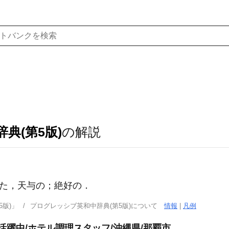
典(第5版)
の解説
た，天与の；絶好の
．
版)」
プログレッシブ英和中辞典(第5版)について
情報
|
凡例
が活躍中/ホテル調理スタッフ/沖縄県/那覇市