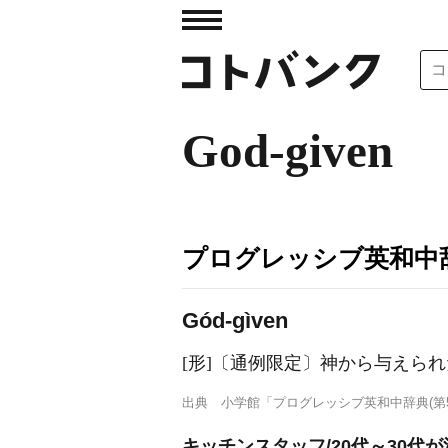
God-given
プログレッシブ英和中辞
Gód-gìven
[形]
〔通例限定〕神から与えられ
出典
小学館「プログレッシブ英和中辞典(第5
キッチンスタッフ/20代～30代