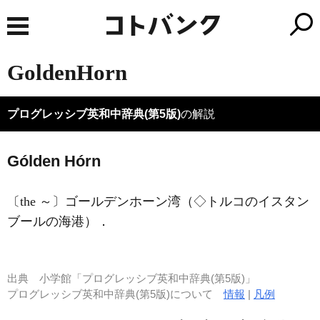
GoldenHorn
プログレッシブ英和中辞典(第5版)
の解説
Gólden Hórn
〔the ～〕ゴールデンホーン湾（◇トルコのイスタン
ブールの海港）
．
出典
小学館「プログレッシブ英和中辞典(第5版)」
プログレッシブ英和中辞典(第5版)について
情報
|
凡例