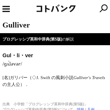
Gulliver
プログレッシブ英和中辞典(第5版)
の解説
Gul・li・ver
/ɡʌ́ləvə
r
/
[名]
ガリバー（◇J. Swift の風刺小説
Gulliver's Travels
の主人公）
．
出典
小学館「プログレッシブ英和中辞典(第5版)」
プログレッシブ英和中辞典(第5版)について
情報
|
凡例