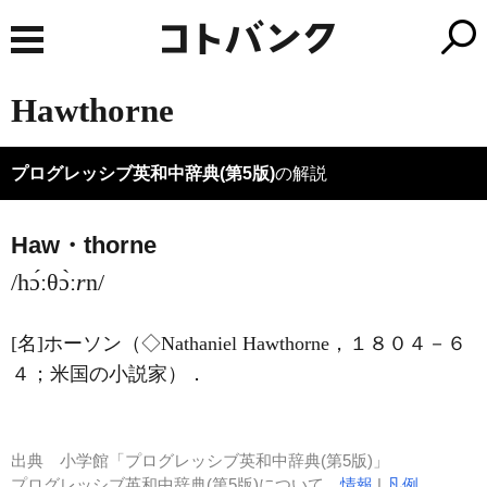
Hawthorne
プログレッシブ英和中辞典(第5版)
の解説
Haw・thorne
/hɔ́ːθɔ̀ː
r
n/
[名]
ホーソン（◇Nathaniel
Hawthorne
，１８０４－６
４；米国の小説家）
．
出典
小学館「プログレッシブ英和中辞典(第5版)」
プログレッシブ英和中辞典(第5版)について
情報
|
凡例