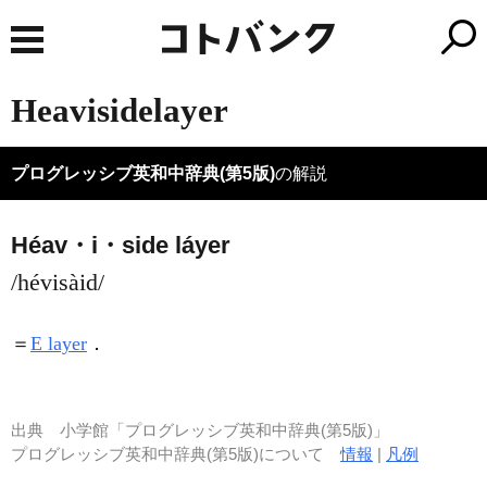
Heavisidelayer
プログレッシブ英和中辞典(第5版)
の解説
Héav・i・side láyer
/hévisàid/
＝
E layer
．
出典
小学館「プログレッシブ英和中辞典(第5版)」
プログレッシブ英和中辞典(第5版)について
情報
|
凡例