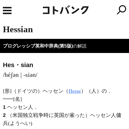
Hessian
プログレッシブ英和中辞典(第5版)
の解説
Hes・sian
/héʃən | -siən/
[形]
（ドイツの）ヘッセン（
Hesse
）（人）の
．
━━
[名]
1
ヘッセン人
．
2
（米国独立戦争時に英国が雇った）ヘッセン人傭
兵
(ようへい)