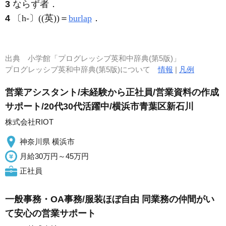
3
ならず者
．
4
〔h-〕((英))＝
burlap
．
出典
小学館「プログレッシブ英和中辞典(第5版)」
プログレッシブ英和中辞典(第5版)について
情報
|
凡例
営業アシスタント/未経験から正社員/営業資料の作成
サポート/20代30代活躍中/横浜市青葉区新石川
株式会社RIOT
神奈川県 横浜市
月給30万円～45万円
正社員
一般事務・OA事務/服装ほぼ自由 同業務の仲間がい
て安心の営業サポート