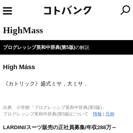
HighMass
プログレッシブ英和中辞典(第5版)
の解説
Hígh Máss
《カトリック》
盛式ミサ，大ミサ
．
出典
小学館「プログレッシブ英和中辞典(第5版)」
プログレッシブ英和中辞典(第5版)について
情報
|
凡例
LARDINI/スーツ販売の正社員募集/年収288万～