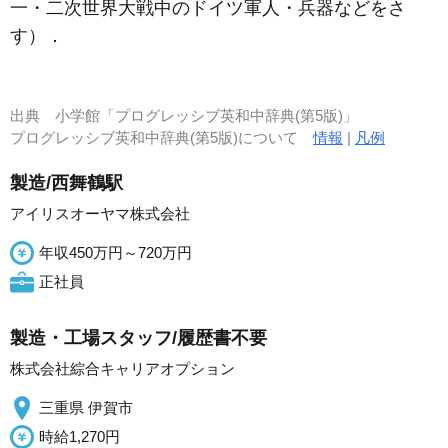
一・二次世界大戦中のドイツ軍人・兵器などをさ
す）
．
出典
小学館「プログレッシブ英和中辞典(第5版)」
プログレッシブ英和中辞典(第5版)について
情報
|
凡例
製造/西舞鶴駅
アイリスオーヤマ株式会社
年収450万円～720万円
正社員
製造・工場スタッフ/履歴書不要
株式会社綜合キャリアオプション
三重県 伊賀市
時給1,270円