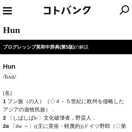
Hun
プログレッシブ英和中辞典(第5版)
の解説
Hun
/hʌ́n/
[名]
1
フン族（の人）（◇４－５世紀に欧州を侵略した
アジアの遊牧民族）
．
2
〔しばしばh-〕文化破壊者，野蛮人
．
2a
〔the ～〕((主に英俗・軽蔑的))ドイツ野郎（◇第