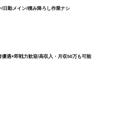
ー/日勤メイン/積み降ろし作業ナシ
者優遇×即戦力歓迎/高収入・月収50万も可能