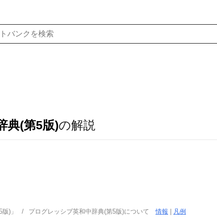
典(第5版)
の解説
版)」
プログレッシブ英和中辞典(第5版)について
情報
|
凡例