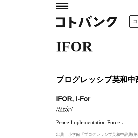
IFOR
プログレッシブ英和中辞
IFOR, I-For
/áifə̀
r
/
Peace Implementation Force
．
出典
小学館「プログレッシブ英和中辞典(第5