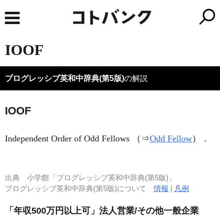
IOOF
プログレッシブ英和中辞典(第5版)
の解説
IOOF
Independent Order of Odd Fellows （⇒
Odd Fellow
）
．
出典
小学館「プログレッシブ英和中辞典(第5版)」
プログレッシブ英和中辞典(第5版)について
情報
|
凡例
「年収500万円以上可」法人営業/その他一般企業