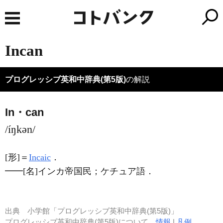
Incan
プログレッシブ英和中辞典(第5版)
の解説
In・can
/íŋkən/
[形]
＝
Incaic
．
━━
[名]
インカ帝国民；ケチュア語
．
出典
小学館「プログレッシブ英和中辞典(第5版)」
プログレッシブ英和中辞典(第5版)について
情報
|
凡例