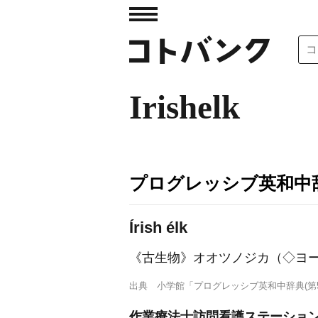
Irishelk
プログレッシブ英和中辞
Írish élk
《古生物》
オオツノジカ（◇ヨ
出典
小学館「プログレッシブ英和中辞典(第5
作業療法士訪問看護ステーション