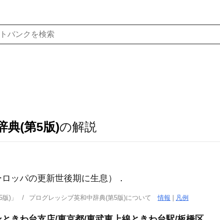
典(第5版)
の解説
ーロッパの更新世後期に生息）
．
版)」
プログレッシブ英和中辞典(第5版)について
情報
|
凡例
ときわ台支店/東京都/東武東上線ときわ台駅/板橋区