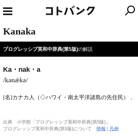
Kanaka
プログレッシブ英和中辞典(第5版)
の解説
Ka・nak・a
/kənǽkə/
[名]
カナカ人（◇ハワイ・南太平洋諸島の先住民）
．
出典
小学館「プログレッシブ英和中辞典(第5版)」
プログレッシブ英和中辞典(第5版)について
情報
|
凡例