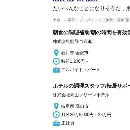
たいへんなことになりそうだ，
出典
小学館「プログレッシブ英和中辞典(第5
朝食の調理補助/朝の時間を有効活用
株式会社能登つ猛進
石川県 金沢市
時給1,200円～
アルバイト・パート
ホテルの調理スタッフ/転居サポー
株式会社高山グリーンホテル
岐阜県 高山市
月給20万5,000円～25万円
正社員