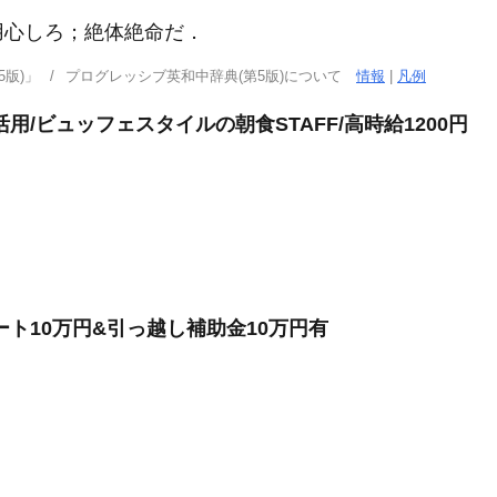
用心しろ；絶体絶命だ
．
版)」
プログレッシブ英和中辞典(第5版)について
情報
|
凡例
/ビュッフェスタイルの朝食STAFF/高時給1200円
ト10万円&引っ越し補助金10万円有