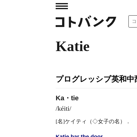
Katie
プログレッシブ英和中辞
Ka・tie
/kéiti/
[名]
ケイティ（◇女子の名）
．
Katie bar the door.