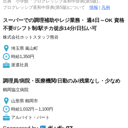
出典
小学館「プログレッシブ英和中辞典(第5版)」
プログレッシブ英和中辞典(第5版)について
情報
|
凡例
スーパーでの調理補助やレジ業務・ 週4日～OK 資格
不要!/シフト制/駅チカ徒歩14分/日払い可
株式会社ホットスタッフ熊谷
埼玉県 嵐山町
時給1,350円
派遣社員
調理員/病院・医療機関/日勤のみ/残業なし・少なめ
鶴岡協立病院
山形県 鶴岡市
時給1,032円～1,100円
アルバイト・パート