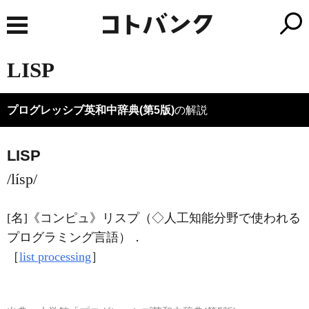
LISP
プログレッシブ英和中辞典(第5版)
の解説
LISP
/lísp/
[名]
《コンピュ》
リスプ（◇人工知能分野で使われる
プログラミング言語）
．
［
list processing
］