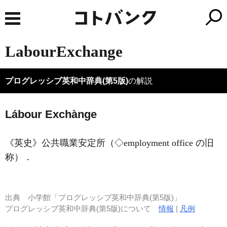
LabourExchange
プログレッシブ英和中辞典(第5版)
の解説
Lábour Exchànge
《英史》
公共職業安定所（◇employment office の旧
称）
．
出典
小学館「プログレッシブ英和中辞典(第5版)」
プログレッシブ英和中辞典(第5版)について
情報
|
凡例