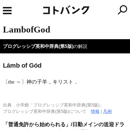
LambofGod
プログレッシブ英和中辞典(第5版)
の解説
Lámb of Gód
〔the ～〕神の子羊，キリスト
．
出典
小学館「プログレッシブ英和中辞典(第5版)」
プログレッシブ英和中辞典(第5版)について
情報
|
凡例
「普通免許から始められる」/日勤メインの送迎ドラ