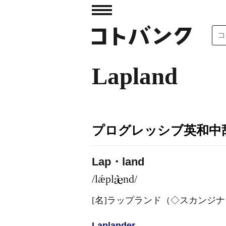
Lapland
プログレッシブ英和中辞
Lap・land
/lǽpl
nd/
[名]
ラップランド（◇スカンジナ
Lapland
er