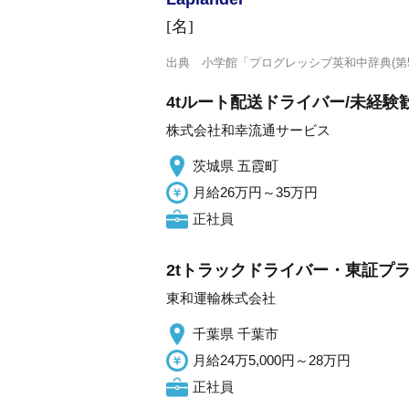
[名]
出典
小学館「プログレッシブ英和中辞典(第5
4tルート配送ドライバー/未経験
株式会社和幸流通サービス
茨城県 五霞町
月給26万円～35万円
正社員
2tトラックドライバー・東証プ
東和運輸株式会社
千葉県 千葉市
月給24万5,000円～28万円
正社員