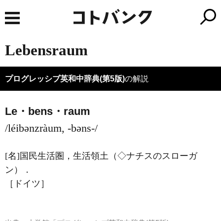
Lebensraum
プログレッシブ英和中辞典(第5版)
の解説
Le・bens・raum
/léibənzràum, -bəns-/
[名]
国民生活圏，生活領土（◇ナチスのスローガ
ン）
．
［ドイツ］