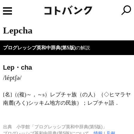
Lepcha
プログレッシブ英和中辞典(第5版)
の解説
Lep・cha
/léptʃə/
[名]
（
(複)
～，～s）
レプチャ族（の人）（◇ヒマラヤ
南麓
(ろく)
シッキム地方の民族）；レプチャ語
．
出典
小学館「プログレッシブ英和中辞典(第5版)」
プログレッシブ英和中辞典(第5版)について
情報
|
凡例