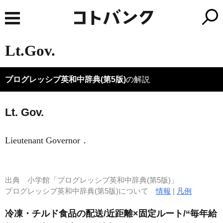
Lt.Gov.
プログレッシブ英和中辞典(第5版)
の解説
Lt. Gov.
Lieutenant Governor
．
出典
小学館「プログレッシブ英和中辞典(第5版)」
プログレッシブ英和中辞典(第5版)について
情報
|
凡例
冷凍・チルド食品の配送/近距離×固定ルート/“毎年給