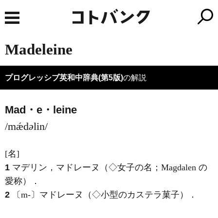
Madeleine
プログレッシブ英和中辞典(第5版)
の解説
Mad・e・leine
/mǽd
ə
lin/
[名]
1
マデリン，マドレーヌ（◇女子の名；Magdalen の
愛称）
．
2
〔m-〕マドレーヌ（◇小型のカステラ菓子）
．