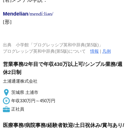
[名]
メンデル学説
．
Mendelian
/mendíːliən/
[形]
出典
小学館「プログレッシブ英和中辞典(第5版)」
プログレッシブ英和中辞典(第5版)について
情報
|
凡例
営業事務/2年目で年収430万以上可/シンプル業務/週
休2日制
土浦通運株式会社
茨城県 土浦市
年収330万円～450万円
正社員
医療事務/病院事務/経験者歓迎/土日祝休み/賞与あり/