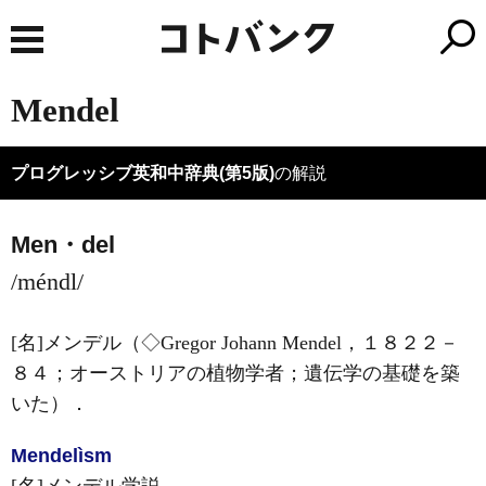
Mendel
プログレッシブ英和中辞典(第5版)
の解説
Men・del
/méndl/
[名]
メンデル（◇Gregor Johann
Mendel
，１８２２－
８４；オーストリアの植物学者；遺伝学の基礎を築
いた）
．
Mendel
ìsm