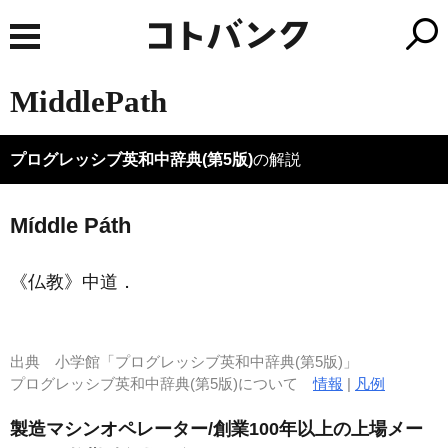
MiddlePath
プログレッシブ英和中辞典(第5版)
の解説
Míddle Páth
《仏教》
中道
．
出典
小学館「プログレッシブ英和中辞典(第5版)」
プログレッシブ英和中辞典(第5版)について
情報
|
凡例
製造マシンオペレーター/創業100年以上の上場メー