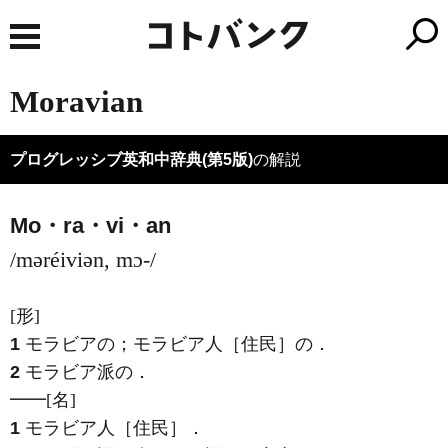
Moravian
プログレッシブ英和中辞典(第5版)
の解説
Mo・ra・vi・an
/məréiviən, mɔ-/
[形]
1
モラビアの；モラビア人［住民］の
．
2
モラビア派の
．
━━
[名]
1
モラビア人［住民］
．