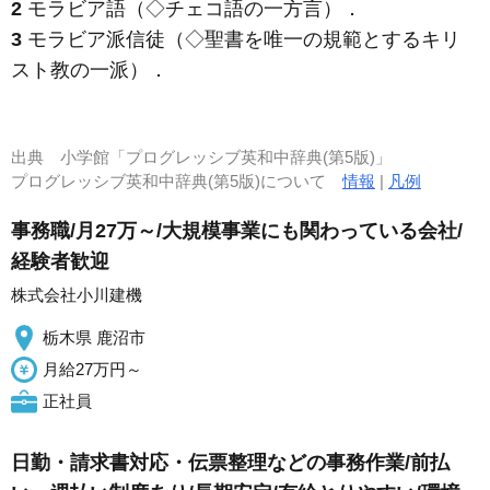
2
モラビア語（◇チェコ語の一方言）
．
3
モラビア派信徒（◇聖書を唯一の規範とするキリ
スト教の一派）
．
出典
小学館「プログレッシブ英和中辞典(第5版)」
プログレッシブ英和中辞典(第5版)について
情報
|
凡例
事務職/月27万～/大規模事業にも関わっている会社/
経験者歓迎
株式会社小川建機
栃木県 鹿沼市
月給27万円～
正社員
日勤・請求書対応・伝票整理などの事務作業/前払